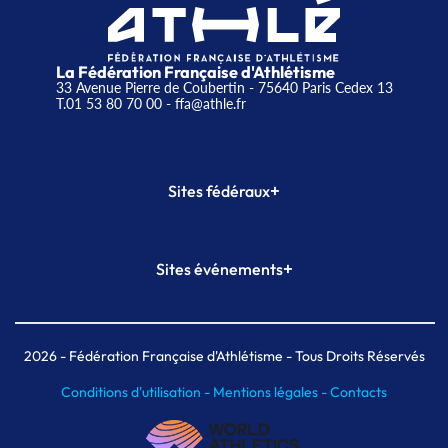
La Fédération Française d'Athlétisme
33 Avenue Pierre de Coubertin - 75640 Paris Cedex 13
T.01 53 80 70 00
- ffa@athle.fr
+
Sites fédéraux
SI-FFA
CALORG
+
Sites événements
Plateforme Formation
Meeting de Paris
Meeting de Paris indoor
MAIF Ekiden de Paris
2026
- Fédération Française d'Athlétisme - Tous Droits Réservés
Conditions d'utilisation -
Mentions légales -
Contacts