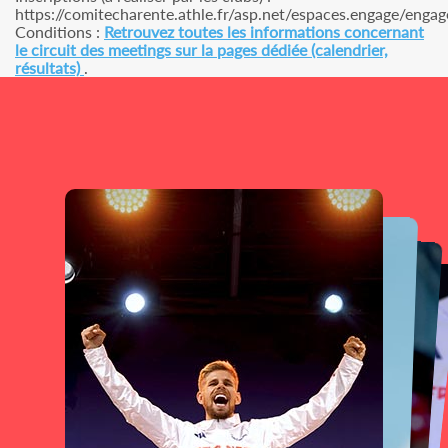
https://comitecharente.athle.fr/asp.net/espaces.engage/engag
Conditions :
Retrouvez toutes les informations concernant
le circuit des meetings sur la pages dédiée (calendrier,
résultats)
.