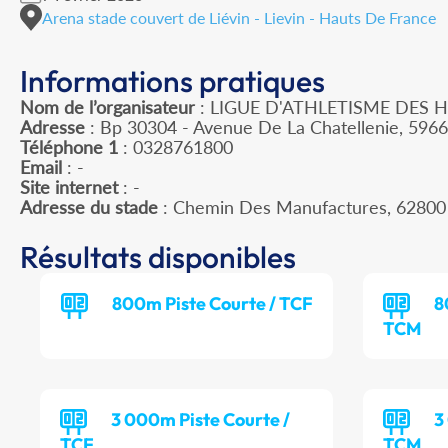
Arena stade couvert de Liévin - Lievin - Hauts De France
Informations pratiques
Nom de l’organisateur
: LIGUE D'ATHLETISME DES 
Adresse
: Bp 30304 - Avenue De La Chatellenie, 596
Téléphone 1
: 0328761800
Email
: -
Site internet
: -
Adresse du stade
: Chemin Des Manufactures, 62800
Résultats disponibles
800m Piste Courte / TCF
8
TCM
3 000m Piste Courte /
3
TCF
TCM