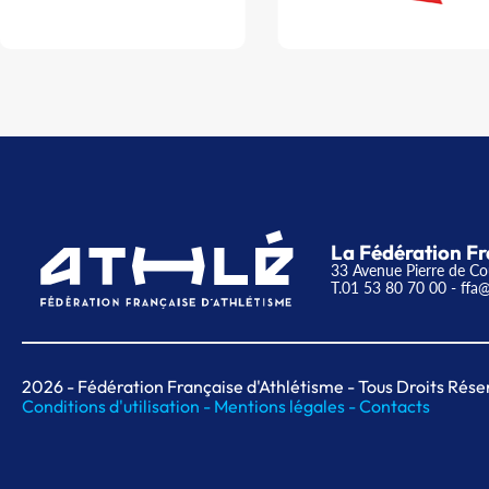
La Fédération Fr
33 Avenue Pierre de Co
T.01 53 80 70 00
- ffa@
2026
- Fédération Française d'Athlétisme - Tous Droits Rése
Conditions d'utilisation -
Mentions légales -
Contacts