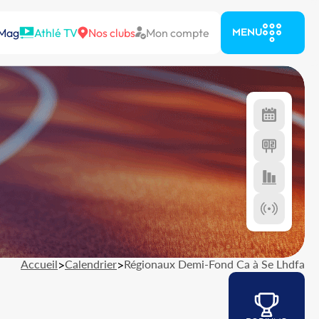
 Mag
Athlé TV
Nos clubs
Mon compte
MENU
Accueil
>
Calendrier
>
Régionaux Demi-Fond Ca à Se Lhdfa