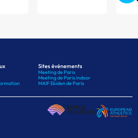
aux
Sites événements
Meeting de Paris
Meeting de Paris indoor
ormation
MAIF Ekiden de Paris