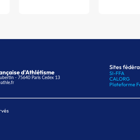
Sites fédér
ançaise d'Athlétisme
SI-FFA
ubertin - 75640 Paris Cedex 13
CALORG
athle.fr
Plateforme F
rvés