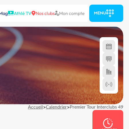
 Mag
Athlé TV
Nos clubs
Mon compte
MENU
Accueil
>
Calendrier
>
Premier Tour Interclubs 49