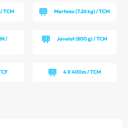
 / TCM
Marteau (7.26 kg) / TCM
NN /
Javelot (800 g) / TCM
TCF
4 X 400m / TCM