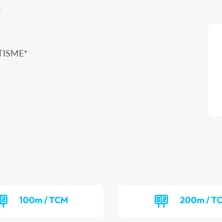
e
TISME*
100m / TCM
200m / T