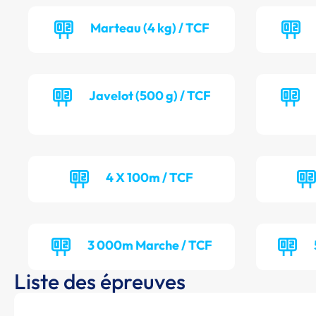
Marteau (4 kg) / TCF
Javelot (500 g) / TCF
4 X 100m / TCF
3 000m Marche / TCF
Liste des épreuves