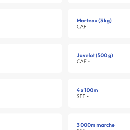
Marteau (3 kg)
CAF -
Javelot (500 g)
CAF -
4 x 100m
SEF -
3 000m marche