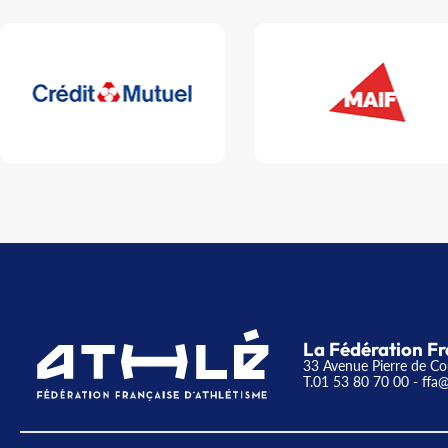
La Fédération Fr
33 Avenue Pierre de Co
T.01 53 80 70 00
- ffa@