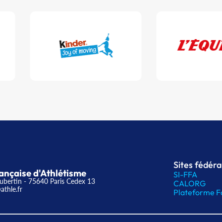
Sites fédér
ançaise d'Athlétisme
SI-FFA
ubertin - 75640 Paris Cedex 13
CALORG
athle.fr
Plateforme F