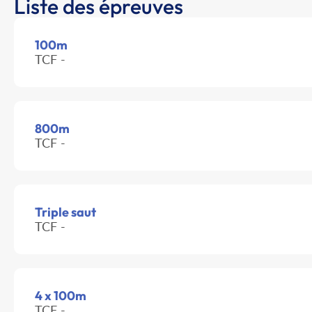
Liste des épreuves
100m
TCF -
800m
TCF -
Triple saut
TCF -
4 x 100m
TCF -