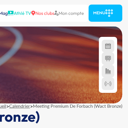
 Mag
Athlé TV
Nos clubs
Mon compte
MENU
eil
>
Calendrier
>
Meeting Premium De Forbach (Wact Bronze)
ronze)