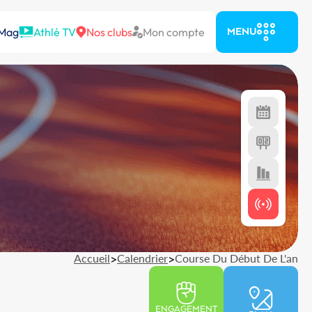
 Mag
Athlé TV
Nos clubs
Mon compte
MENU
Accueil
>
Calendrier
>
Course Du Début De L'an
ENGAGEMENT