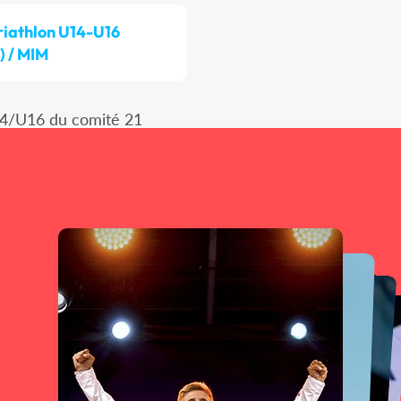
riathlon U14-U16
) / MIM
14/U16 du comité 21