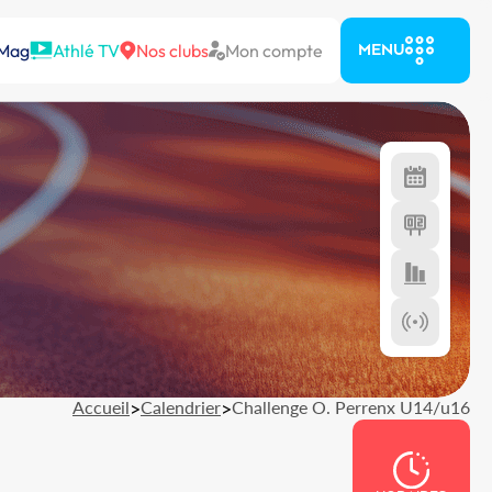
 Mag
Athlé TV
Nos clubs
Mon compte
MENU
Accueil
>
Calendrier
>
Challenge O. Perrenx U14/u16