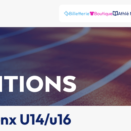
Billetterie
Boutique
Athlé
ITIONS
enx U14/u16