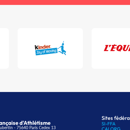
Sites fédér
ançaise d'Athlétisme
SI-FFA
ubertin - 75640 Paris Cedex 13
CALORG