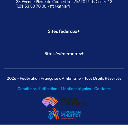
33 Avenue Pierre de Coubertin - 75640 Paris Cedex 13
T.01 53 80 70 00
- ffa@athle.fr
+
Sites fédéraux
SI-FFA
CALORG
+
Sites événements
Plateforme Formation
Meeting de Paris
Meeting de Paris indoor
MAIF Ekiden de Paris
2026
- Fédération Française d'Athlétisme - Tous Droits Réservés
Conditions d'utilisation -
Mentions légales -
Contacts