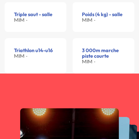
Triple saut - salle
Poids (4 kg) - salle
MIM -
MIM -
Triathlon u14-u16
3 000m marche
MIM -
piste courte
MIM -