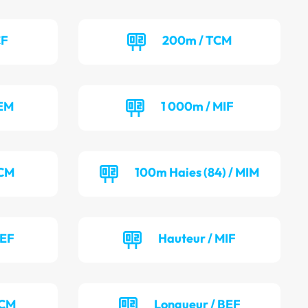
CF
200m / TCM
BEM
1 000m / MIF
TCM
100m Haies (84) / MIM
BEF
Hauteur / MIF
TCM
Longueur / BEF