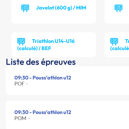
Javelot (600 g) / MIM
Triathlon U14-U16
T
(calculé) / BEF
(calcul
Liste des épreuves
09:30 - Pouss'athlon u12
POF -
09:30 - Pouss'athlon u12
POM -