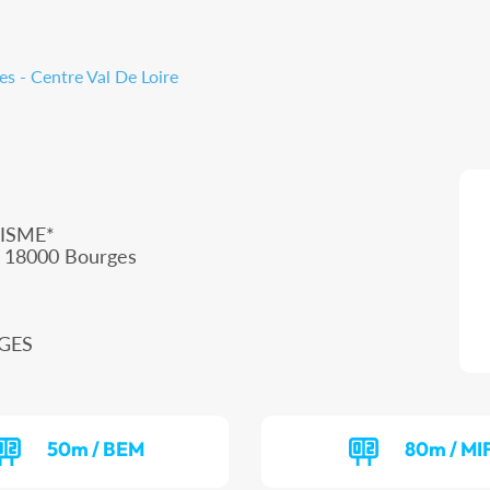
s - Centre Val De Loire
ISME*
, 18000 Bourges
RGES
50m / BEM
80m / MI