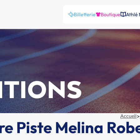
Billetterie
Boutique
Athlé
ITIONS
Accueil
>
re Piste Melina Rob