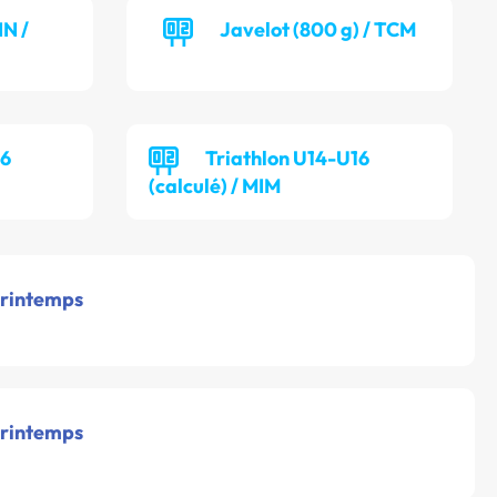
NN /
Javelot (800 g) / TCM
16
Triathlon U14-U16
(calculé) / MIM
printemps
printemps