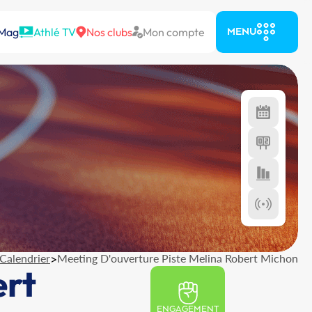
 Mag
Athlé TV
Nos clubs
Mon compte
MENU
Calendrier
>
Meeting D'ouverture Piste Melina Robert Michon
ert
ENGAGEMENT