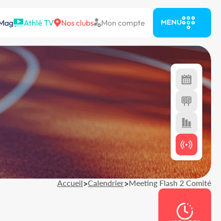
 Mag
Athlé TV
Nos clubs
Mon compte
MENU
Accueil
>
Calendrier
>
Meeting Flash 2 Comité