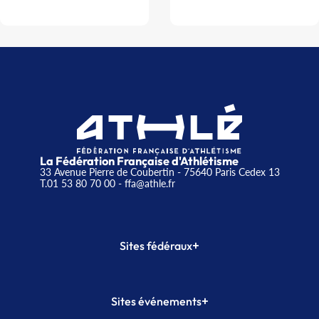
La Fédération Française d'Athlétisme
33 Avenue Pierre de Coubertin - 75640 Paris Cedex 13
T.01 53 80 70 00
- ffa@athle.fr
+
Sites fédéraux
SI-FFA
CALORG
+
Sites événements
Plateforme Formation