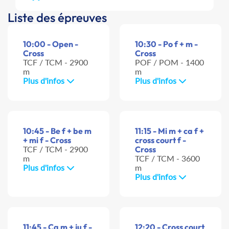
Liste des épreuves
10:00 - Open -
10:30 - Po f + m -
Cross
Cross
TCF / TCM - 2900
POF / POM - 1400
m
m
Plus d'infos
Plus d'infos
10:45 - Be f + be m
11:15 - Mi m + ca f +
+ mi f - Cross
cross court f -
TCF / TCM - 2900
Cross
m
TCF / TCM - 3600
Plus d'infos
m
Plus d'infos
11:45 - Ca m + ju f -
12:20 - Cross court