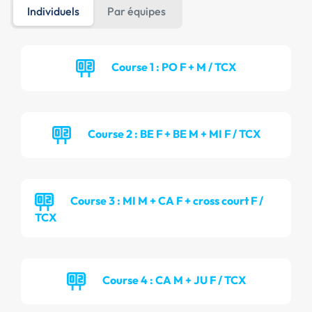
Individuels
Par équipes
Course 1 : PO F + M / TCX
Course 2 : BE F + BE M + MI F / TCX
Course 3 : MI M + CA F + cross court F /
TCX
Course 4 : CA M + JU F / TCX