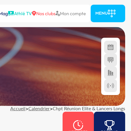
 Mag
Athlé TV
Nos clubs
Mon compte
MENU
Accueil
>
Calendrier
>
Chpt Réunion Elite & Lancers Longs