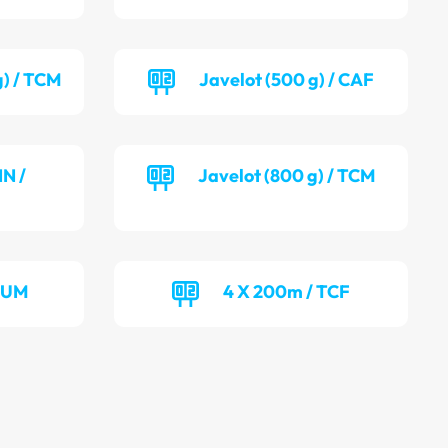
g) / TCM
Javelot (500 g) / CAF
NN /
Javelot (800 g) / TCM
 JUM
4 X 200m / TCF