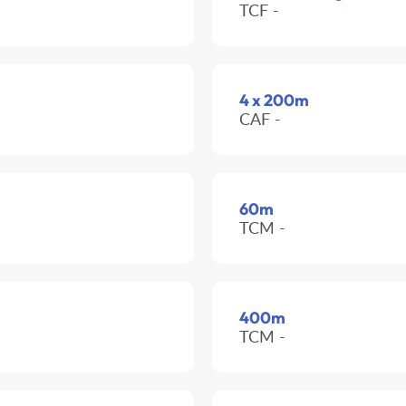
TCF -
4 x 200m
CAF -
60m
TCM -
400m
TCM -