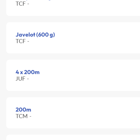
TCF -
Javelot (600 g)
TCF -
4 x 200m
JUF -
200m
TCM -