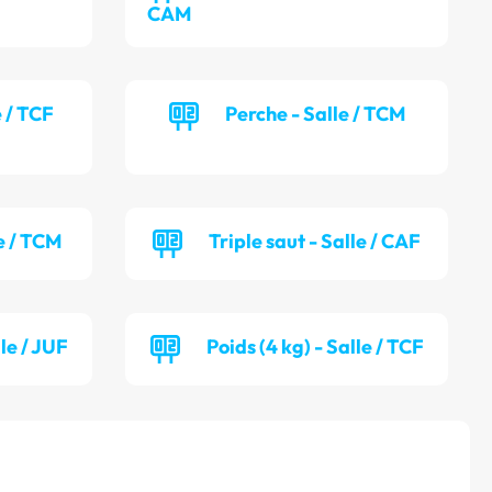
CAM
e / TCF
Perche - Salle / TCM
e / TCM
Triple saut - Salle / CAF
lle / JUF
Poids (4 kg) - Salle / TCF