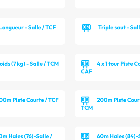
Longueur - Salle / TCF
Triple saut - Sal
oids (7 kg) - Salle / TCM
4 x 1 tour Piste C
CAF
00m Piste Courte / TCF
200m Piste Cour
TCM
0m Haies (76)-Salle /
60m Haies (84)-S