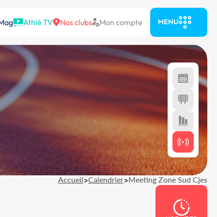
 Mag
Athlé TV
Nos clubs
Mon compte
MENU
Accueil
>
Calendrier
>
Meeting Zone Sud Cjes