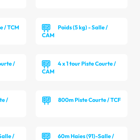
le / TCM
Poids (5 kg) - Salle /
CAM
ourte /
4 x 1 tour Piste Courte /
CAM
te /
800m Piste Courte / TCF
alle /
60m Haies (91)-Salle /