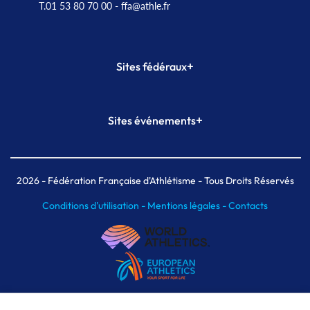
T.01 53 80 70 00
- ffa@athle.fr
+
Sites fédéraux
SI-FFA
CALORG
+
Sites événements
Plateforme Formation
Meeting de Paris
Meeting de Paris indoor
MAIF Ekiden de Paris
2026
- Fédération Française d'Athlétisme - Tous Droits Réservés
Conditions d'utilisation -
Mentions légales -
Contacts