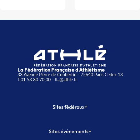
La Fédération Française d'Athlétisme
33 Avenue Pierre de Coubertin - 75640 Paris Cedex 13
T.01 53 80 70 00
- ffa@athle.fr
+
Sites fédéraux
SI-FFA
CALORG
+
Sites événements
Plateforme Formation