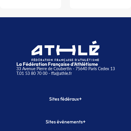
La Fédération Française d'Athlétisme
33 Avenue Pierre de Coubertin - 75640 Paris Cedex 13
T.01 53 80 70 00
- ffa@athle.fr
+
Sites fédéraux
SI-FFA
CALORG
+
Sites événements
Plateforme Formation