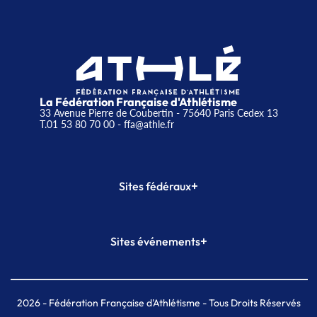
La Fédération Française d'Athlétisme
33 Avenue Pierre de Coubertin - 75640 Paris Cedex 13
T.01 53 80 70 00
- ffa@athle.fr
+
Sites fédéraux
SI-FFA
CALORG
+
Sites événements
Plateforme Formation
Meeting de Paris
Meeting de Paris indoor
MAIF Ekiden de Paris
2026
- Fédération Française d'Athlétisme - Tous Droits Réservés