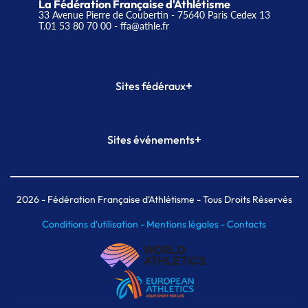
La Fédération Française d'Athlétisme
33 Avenue Pierre de Coubertin - 75640 Paris Cedex 13
T.01 53 80 70 00
- ffa@athle.fr
+
Sites fédéraux
SI-FFA
CALORG
+
Sites événements
Plateforme Formation
Meeting de Paris
Meeting de Paris indoor
MAIF Ekiden de Paris
2026
- Fédération Française d'Athlétisme - Tous Droits Réservés
Conditions d'utilisation -
Mentions légales -
Contacts