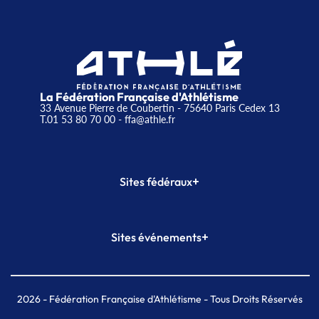
La Fédération Française d'Athlétisme
33 Avenue Pierre de Coubertin - 75640 Paris Cedex 13
T.01 53 80 70 00
- ffa@athle.fr
+
Sites fédéraux
SI-FFA
CALORG
+
Sites événements
Plateforme Formation
Meeting de Paris
Meeting de Paris indoor
MAIF Ekiden de Paris
2026
- Fédération Française d'Athlétisme - Tous Droits Réservés