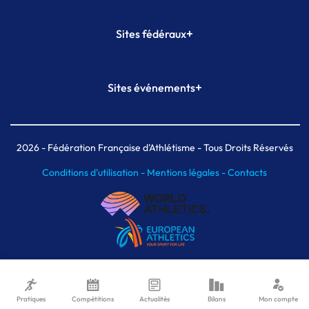
+
Sites fédéraux
SI-FFA
CALORG
+
Sites événements
Plateforme Formation
Meeting de Paris
Meeting de Paris indoor
MAIF Ekiden de Paris
2026
- Fédération Française d'Athlétisme - Tous Droits Réservés
Conditions d'utilisation -
Mentions légales -
Contacts
Pratiques
Compétitions
Actualités
Bilans
Mon compte