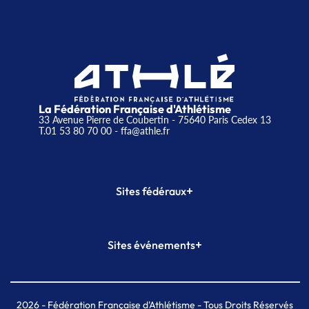
La Fédération Française d'Athlétisme
33 Avenue Pierre de Coubertin - 75640 Paris Cedex 13
T.01 53 80 70 00
- ffa@athle.fr
+
Sites fédéraux
SI-FFA
CALORG
+
Sites événements
Plateforme Formation
Meeting de Paris
Meeting de Paris indoor
MAIF Ekiden de Paris
2026
- Fédération Française d'Athlétisme - Tous Droits Réservés