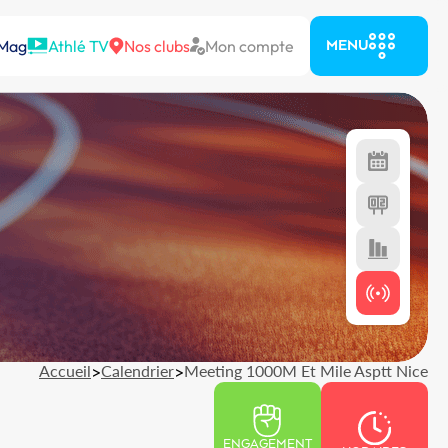
 Mag
Athlé TV
Nos clubs
Mon compte
MENU
Accueil
>
Calendrier
>
Meeting 1000M Et Mile Asptt Nice
ENGAGEMENT