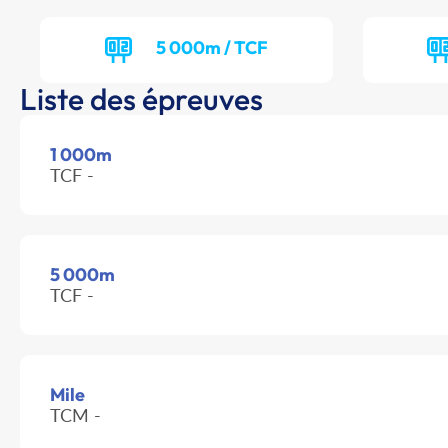
5 000m / TCF
Liste des épreuves
1 000m
TCF -
5 000m
TCF -
Mile
TCM -