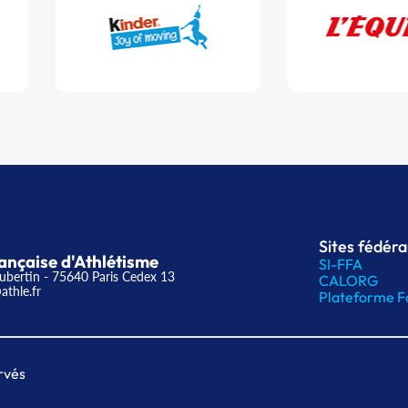
Sites fédér
ançaise d'Athlétisme
SI-FFA
ubertin - 75640 Paris Cedex 13
CALORG
athle.fr
Plateforme F
rvés