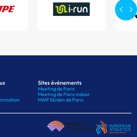
aux
Sites événements
Meeting de Paris
Meeting de Paris indoor
ormation
MAIF Ekiden de Paris