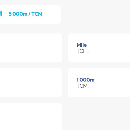
5 000m / TCM
Mile
TCF -
1 000m
TCM -