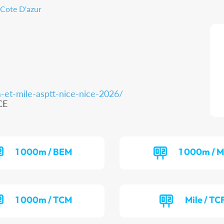
 Cote D'azur
-et-mile-asptt-nice-nice-2026/
CE
1 000m / BEM
1 000m / M
1 000m / TCM
Mile / TC