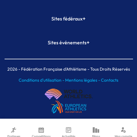
+
Sites fédéraux
SI-FFA
CALORG
+
Sites événements
Plateforme Formation
Meeting de Paris
Meeting de Paris indoor
MAIF Ekiden de Paris
2026
- Fédération Française d'Athlétisme - Tous Droits Réservés
Conditions d'utilisation -
Mentions légales -
Contacts
Pratiques
Compétitions
Actualités
Bilans
Mon compte