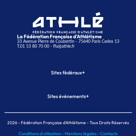
La Fédération Française d'Athlétisme
33 Avenue Pierre de Coubertin - 75640 Paris Cedex 13
T.01 53 80 70 00
- ffa@athle.fr
+
Sites fédéraux
SI-FFA
CALORG
+
Sites événements
Plateforme Formation
Meeting de Paris
Meeting de Paris indoor
MAIF Ekiden de Paris
2026
- Fédération Française d'Athlétisme - Tous Droits Réservés
Conditions d'utilisation -
Mentions légales -
Contacts