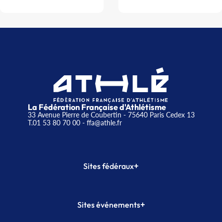
La Fédération Française d'Athlétisme
33 Avenue Pierre de Coubertin - 75640 Paris Cedex 13
T.01 53 80 70 00
- ffa@athle.fr
+
Sites fédéraux
SI-FFA
CALORG
+
Sites événements
Plateforme Formation
Meeting de Paris