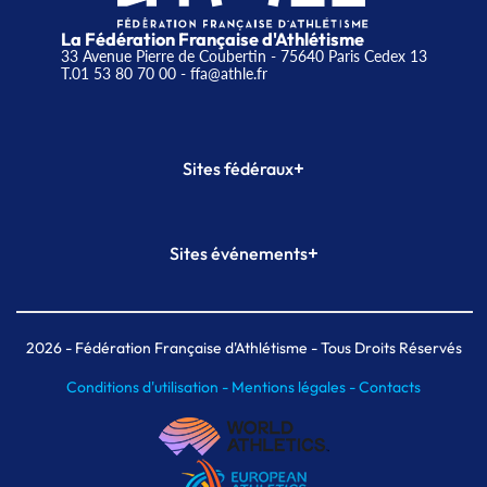
La Fédération Française d'Athlétisme
33 Avenue Pierre de Coubertin - 75640 Paris Cedex 13
T.01 53 80 70 00
- ffa@athle.fr
+
Sites fédéraux
SI-FFA
CALORG
+
Sites événements
Plateforme Formation
Meeting de Paris
Meeting de Paris indoor
MAIF Ekiden de Paris
2026
- Fédération Française d'Athlétisme - Tous Droits Réservés
Conditions d'utilisation -
Mentions légales -
Contacts