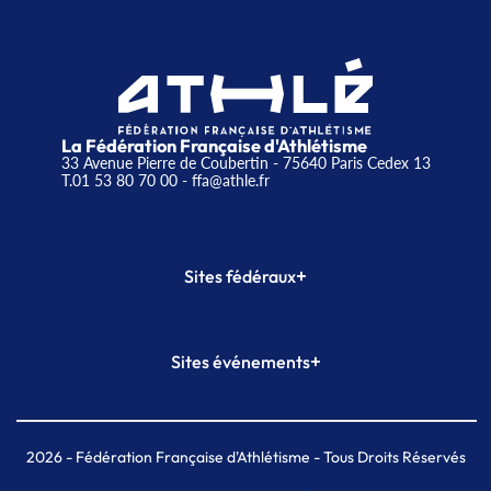
La Fédération Française d'Athlétisme
33 Avenue Pierre de Coubertin - 75640 Paris Cedex 13
T.01 53 80 70 00
- ffa@athle.fr
+
Sites fédéraux
SI-FFA
CALORG
+
Sites événements
Plateforme Formation
Meeting de Paris
Meeting de Paris indoor
MAIF Ekiden de Paris
2026
- Fédération Française d'Athlétisme - Tous Droits Réservés