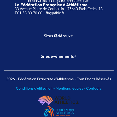
La Fédération Française d'Athlétisme
33 Avenue Pierre de Coubertin - 75640 Paris Cedex 13
T.01 53 80 70 00
- ffa@athle.fr
+
Sites fédéraux
SI-FFA
CALORG
+
Sites événements
Plateforme Formation
Meeting de Paris
Meeting de Paris indoor
MAIF Ekiden de Paris
2026
- Fédération Française d'Athlétisme - Tous Droits Réservés
Conditions d'utilisation -
Mentions légales -
Contacts