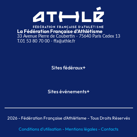
La Fédération Française d'Athlétisme
33 Avenue Pierre de Coubertin - 75640 Paris Cedex 13
T.01 53 80 70 00
- ffa@athle.fr
+
Sites fédéraux
SI-FFA
CALORG
+
Sites événements
Plateforme Formation
Meeting de Paris
Meeting de Paris indoor
MAIF Ekiden de Paris
2026
- Fédération Française d'Athlétisme - Tous Droits Réservés
Conditions d'utilisation -
Mentions légales -
Contacts