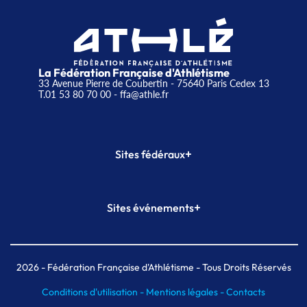
La Fédération Française d'Athlétisme
33 Avenue Pierre de Coubertin - 75640 Paris Cedex 13
T.01 53 80 70 00
- ffa@athle.fr
+
Sites fédéraux
SI-FFA
CALORG
+
Sites événements
Plateforme Formation
Meeting de Paris
Meeting de Paris indoor
MAIF Ekiden de Paris
2026
- Fédération Française d'Athlétisme - Tous Droits Réservés
Conditions d'utilisation -
Mentions légales -
Contacts