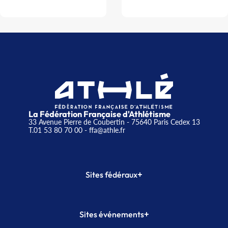
La Fédération Française d'Athlétisme
33 Avenue Pierre de Coubertin - 75640 Paris Cedex 13
T.01 53 80 70 00
- ffa@athle.fr
+
Sites fédéraux
SI-FFA
CALORG
+
Sites événements
Plateforme Formation