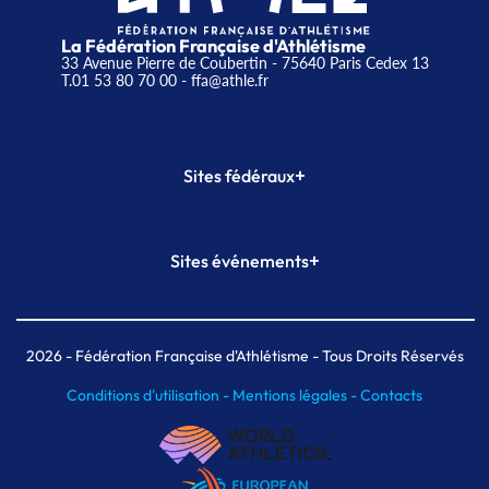
La Fédération Française d'Athlétisme
33 Avenue Pierre de Coubertin - 75640 Paris Cedex 13
T.01 53 80 70 00
- ffa@athle.fr
+
Sites fédéraux
SI-FFA
CALORG
+
Sites événements
Plateforme Formation
Meeting de Paris
Meeting de Paris indoor
MAIF Ekiden de Paris
2026
- Fédération Française d'Athlétisme - Tous Droits Réservés
Conditions d'utilisation -
Mentions légales -
Contacts