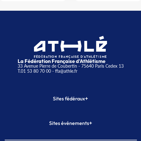
La Fédération Française d'Athlétisme
33 Avenue Pierre de Coubertin - 75640 Paris Cedex 13
T.01 53 80 70 00
- ffa@athle.fr
+
Sites fédéraux
SI-FFA
CALORG
+
Sites événements
Plateforme Formation
Meeting de Paris