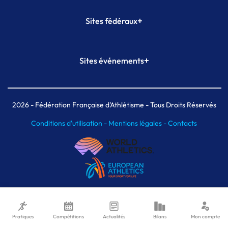
+
Sites fédéraux
SI-FFA
CALORG
+
Sites événements
Plateforme Formation
Meeting de Paris
Meeting de Paris indoor
MAIF Ekiden de Paris
2026
- Fédération Française d'Athlétisme - Tous Droits Réservés
Conditions d'utilisation -
Mentions légales -
Contacts
Pratiques
Compétitions
Actualités
Bilans
Mon compte