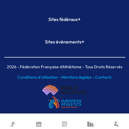
+
Sites fédéraux
SI-FFA
CALORG
+
Sites événements
Plateforme Formation
Meeting de Paris
Meeting de Paris indoor
MAIF Ekiden de Paris
2026
- Fédération Française d'Athlétisme - Tous Droits Réservés
Conditions d'utilisation -
Mentions légales -
Contacts