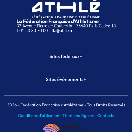
La Fédération Française d'Athlétisme
33 Avenue Pierre de Coubertin - 75640 Paris Cedex 13
T.01 53 80 70 00
- ffa@athle.fr
+
Sites fédéraux
SI-FFA
CALORG
+
Sites événements
Plateforme Formation
Meeting de Paris
Meeting de Paris indoor
MAIF Ekiden de Paris
2026
- Fédération Française d'Athlétisme - Tous Droits Réservés
Conditions d'utilisation -
Mentions légales -
Contacts