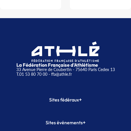
La Fédération Française d'Athlétisme
33 Avenue Pierre de Coubertin - 75640 Paris Cedex 13
T.01 53 80 70 00
- ffa@athle.fr
+
Sites fédéraux
SI-FFA
CALORG
+
Sites événements
Plateforme Formation