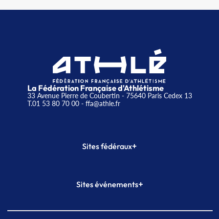
La Fédération Française d'Athlétisme
33 Avenue Pierre de Coubertin - 75640 Paris Cedex 13
T.01 53 80 70 00
- ffa@athle.fr
+
Sites fédéraux
SI-FFA
CALORG
+
Sites événements
Plateforme Formation
Meeting de Paris
Meeting de Paris indoor