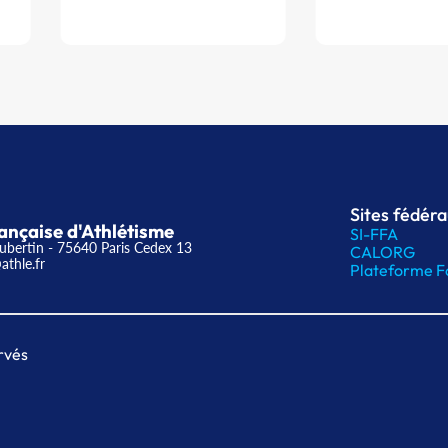
Sites fédér
ançaise d'Athlétisme
SI-FFA
ubertin - 75640 Paris Cedex 13
CALORG
athle.fr
Plateforme F
rvés