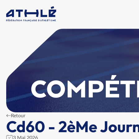
COMPÉT
Retour
Cd60 - 2èMe Journ
3 Mai 2026