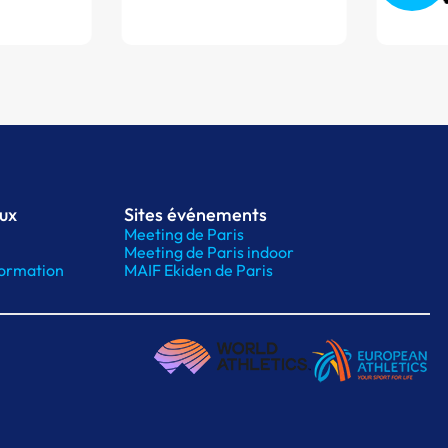
aux
Sites événements
Meeting de Paris
Meeting de Paris indoor
ormation
MAIF Ekiden de Paris