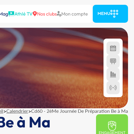
 Mag
Athlé TV
Nos clubs
Mon compte
MENU
il
>
Calendrier
>
Cd60 - 2èMe Journée De Préparation Be à Ma
Be à Ma
ENGAGEMENT