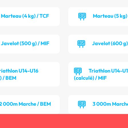
Marteau (4 kg) / TCF
Marteau (5 kg)
Javelot (500 g) / MIF
Javelot (600 g
riathlon U14-U16
Triathlon U14-U
é) / BEM
(calculé) / MIF
2 000m Marche / BEM
3 000m Marche