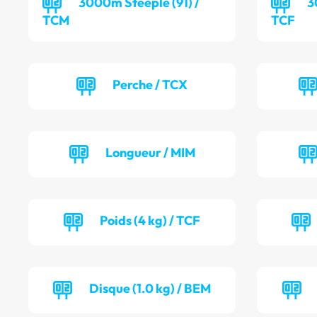
3000m Steeple (91) /
3
TCM
TCF
Perche / TCX
Longueur / MIM
Poids (4 kg) / TCF
Disque (1.0 kg) / BEM