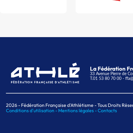
La Fédération Fr
33 Avenue Pierre de Co
T.01 53 80 70 00
- ffa@
2026
- Fédération Française d'Athlétisme - Tous Droits Rése
Conditions d'utilisation -
Mentions légales -
Contacts