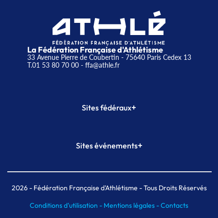
La Fédération Française d'Athlétisme
33 Avenue Pierre de Coubertin - 75640 Paris Cedex 13
T.01 53 80 70 00
- ffa@athle.fr
+
Sites fédéraux
SI-FFA
CALORG
+
Sites événements
Plateforme Formation
Meeting de Paris
Meeting de Paris indoor
MAIF Ekiden de Paris
2026
- Fédération Française d'Athlétisme - Tous Droits Réservés
Conditions d'utilisation -
Mentions légales -
Contacts