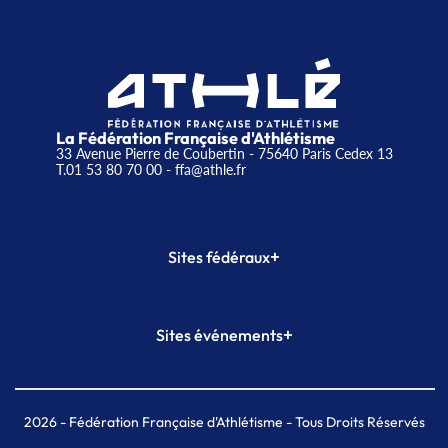
La Fédération Française d'Athlétisme
33 Avenue Pierre de Coubertin - 75640 Paris Cedex 13
T.01 53 80 70 00
- ffa@athle.fr
+
Sites fédéraux
SI-FFA
CALORG
+
Sites événements
Plateforme Formation
Meeting de Paris
Meeting de Paris indoor
MAIF Ekiden de Paris
2026
- Fédération Française d'Athlétisme - Tous Droits Réservés