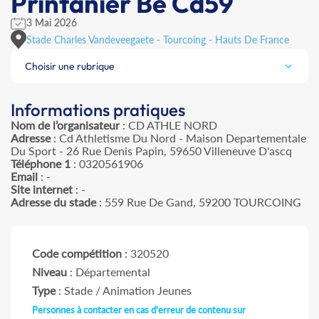
Printanier Be Cd59
3 Mai 2026
Stade Charles Vandeveegaete - Tourcoing - Hauts De France
Choisir une rubrique
Informations pratiques
Nom de l’organisateur
: CD ATHLE NORD
Adresse
: Cd Athletisme Du Nord - Maison Departementale
Du Sport - 26 Rue Denis Papin, 59650 Villeneuve D'ascq
Téléphone 1
: 0320561906
Email
: -
Site internet
: -
Adresse du stade
: 559 Rue De Gand, 59200 TOURCOING
Code compétition
: 320520
Niveau
: Départemental
Type
: Stade / Animation Jeunes
Personnes à contacter en cas d'erreur de contenu sur