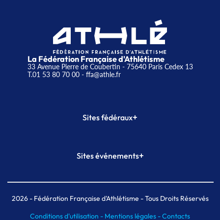
La Fédération Française d'Athlétisme
33 Avenue Pierre de Coubertin - 75640 Paris Cedex 13
T.01 53 80 70 00
- ffa@athle.fr
+
Sites fédéraux
SI-FFA
CALORG
+
Sites événements
Plateforme Formation
Meeting de Paris
Meeting de Paris indoor
MAIF Ekiden de Paris
2026
- Fédération Française d'Athlétisme - Tous Droits Réservés
Conditions d'utilisation -
Mentions légales -
Contacts