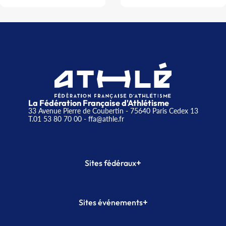
La Fédération Française d'Athlétisme
33 Avenue Pierre de Coubertin - 75640 Paris Cedex 13
T.01 53 80 70 00
- ffa@athle.fr
+
Sites fédéraux
SI-FFA
CALORG
+
Sites événements
Plateforme Formation
Meeting de Paris