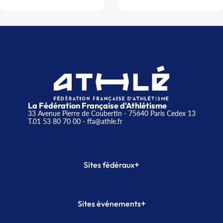
La Fédération Française d'Athlétisme
33 Avenue Pierre de Coubertin - 75640 Paris Cedex 13
T.01 53 80 70 00
- ffa@athle.fr
+
Sites fédéraux
SI-FFA
CALORG
+
Sites événements
Plateforme Formation
Meeting de Paris