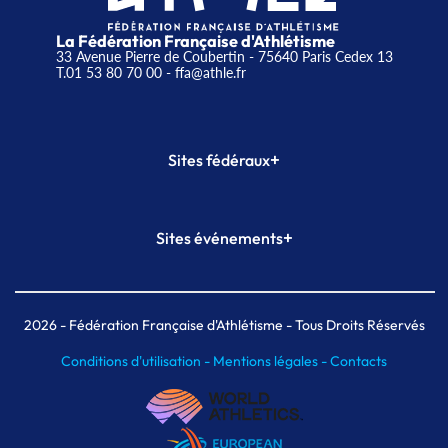
La Fédération Française d'Athlétisme
33 Avenue Pierre de Coubertin - 75640 Paris Cedex 13
T.01 53 80 70 00
- ffa@athle.fr
+
Sites fédéraux
SI-FFA
CALORG
+
Sites événements
Plateforme Formation
Meeting de Paris
Meeting de Paris indoor
MAIF Ekiden de Paris
2026
- Fédération Française d'Athlétisme - Tous Droits Réservés
Conditions d'utilisation -
Mentions légales -
Contacts