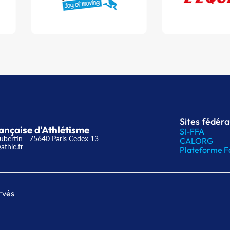
Sites fédér
ançaise d'Athlétisme
SI-FFA
ubertin - 75640 Paris Cedex 13
CALORG
athle.fr
Plateforme F
rvés