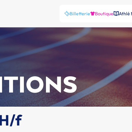
Billetterie
Boutique
Athlé
ITIONS
 H/f