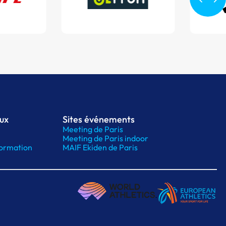
aux
Sites événements
Meeting de Paris
Meeting de Paris indoor
ormation
MAIF Ekiden de Paris