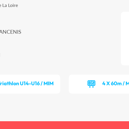
 La Loire
 ANCENIS
N
riathlon U14-U16 / MIM
4 X 60m / 