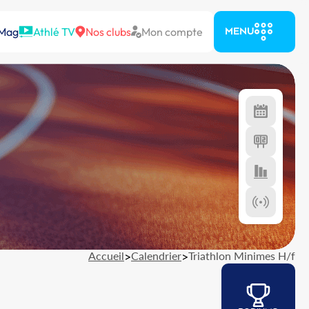
 Mag
Athlé TV
Nos clubs
Mon compte
MENU
Accueil
>
Calendrier
>
Triathlon Minimes H/f