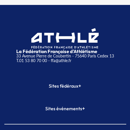
La Fédération Française d'Athlétisme
33 Avenue Pierre de Coubertin - 75640 Paris Cedex 13
T.01 53 80 70 00
- ffa@athle.fr
+
Sites fédéraux
SI-FFA
CALORG
+
Sites événements
Plateforme Formation
Meeting de Paris
Meeting de Paris indoor