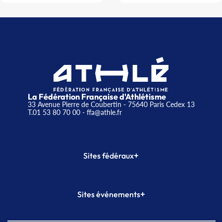
La Fédération Française d'Athlétisme
33 Avenue Pierre de Coubertin - 75640 Paris Cedex 13
T.01 53 80 70 00
- ffa@athle.fr
+
Sites fédéraux
SI-FFA
CALORG
+
Sites événements
Plateforme Formation
Meeting de Paris