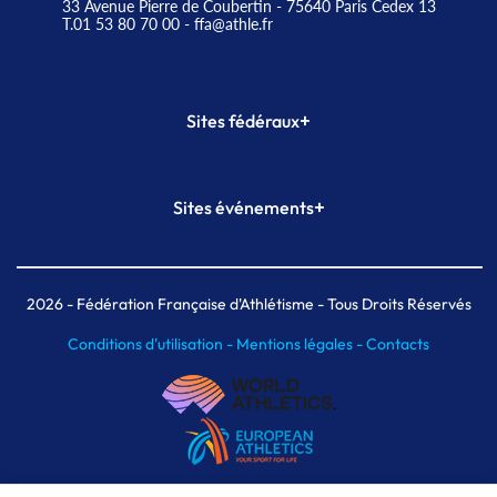
33 Avenue Pierre de Coubertin - 75640 Paris Cedex 13
T.01 53 80 70 00
- ffa@athle.fr
+
Sites fédéraux
SI-FFA
CALORG
+
Sites événements
Plateforme Formation
Meeting de Paris
Meeting de Paris indoor
MAIF Ekiden de Paris
2026
- Fédération Française d'Athlétisme - Tous Droits Réservés
Conditions d'utilisation -
Mentions légales -
Contacts