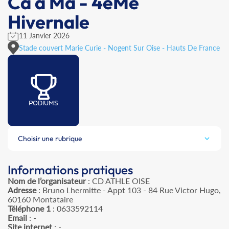
Ca à Ma - 4èMe
Hivernale
11 Janvier 2026
Stade couvert Marie Curie - Nogent Sur Oise - Hauts De France
PODIUMS
Choisir une rubrique
Informations pratiques
Nom de l’organisateur
: CD ATHLE OISE
Adresse
: Bruno Lhermitte - Appt 103 - 84 Rue Victor Hugo,
60160 Montataire
Téléphone 1
: 0633592114
Email
: -
Site internet
: -